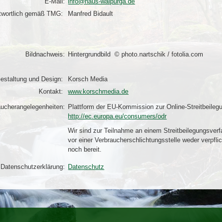
E-Mail:
info@haus-walpurga.de
ntwortlich gemäß
TMG:
Manfred Bidault
Bildnachweis:
Hintergrundbild © photo.nartschik / fotolia.com
estaltung und Design:
Korsch Media
Kontakt:
www.korschmedia.de
raucherangelegenheiten:
Plattform der EU-Kommission zur Online-Streitbeileg
http://ec.europa.eu/consumers/odr
Wir sind zur Teilnahme an einem Streitbeilegungsverf
vor einer Verbraucherschlichtungsstelle weder verpflic
noch bereit.
Datenschutzerklärung:
Datenschutz