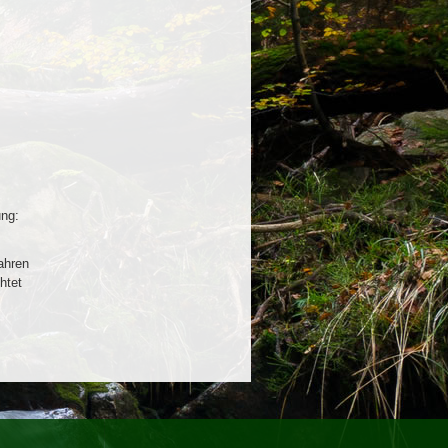
ung:
ahren
htet